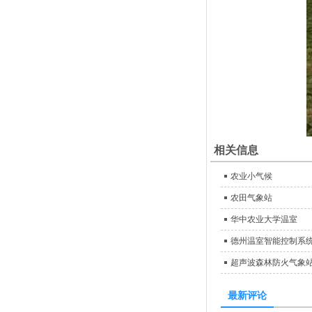
相关信息
农业小气候
农田气象站
华中农业大学温室
德州温室智能控制系
超声波森林防火气象
最新评论