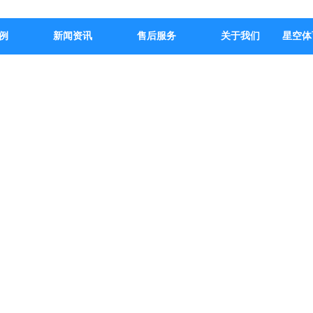
例
新闻资讯
售后服务
关于我们
星空体