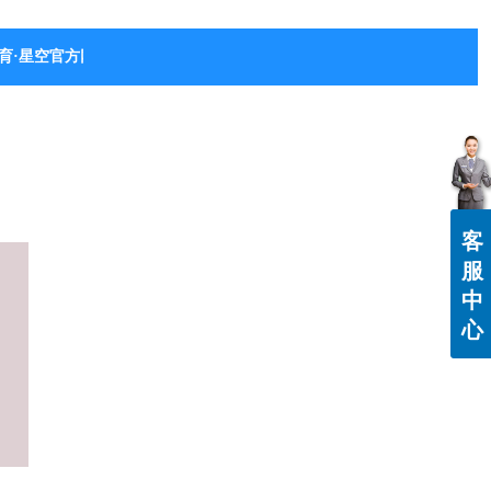
育·星空官方网站-星空体育（中国）
客
服
中
心